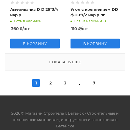
Американка D D 25*3/4
Угол с креплением DD
нар.р
ф-20*1/2 нар.р пп
Есть в наличии
: 11
Есть в наличии
: 8
360
₽
/шт
110
₽
/шт
В КОРЗИНУ
В КОРЗИНУ
ПОКАЗАТЬ ЕЩЕ
1
2
3
7
2026 © Магазин Строитель г. Батайск - Cтроительные и
отделочные материалы, инструменты и сантехника в
Батайске