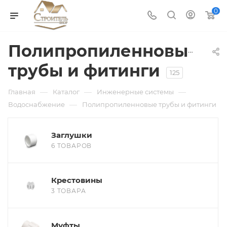
0
Полипропиленновые
трубы и фитинги
125
—
—
—
Главная
Каталог
Инженерные системы
—
Водоснабжение
Полипропиленновые трубы и фитинги
Заглушки
6 ТОВАРОВ
Крестовины
3 ТОВАРА
Муфты