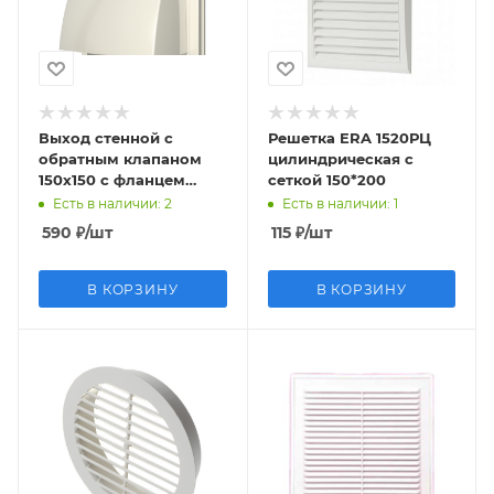
Выход стенной с
Решетка ERA 1520РЦ
обратным клапаном
цилиндрическая с
150х150 с фланцем
сеткой 150*200
D100 белая 1515К10ФВ
Есть в наличии
: 2
Есть в наличии
: 1
590
₽
/шт
115
₽
/шт
В КОРЗИНУ
В КОРЗИНУ