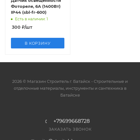
Датчик освещенности
Фотореле, 6А (1400Вт)
IP44 (sbl-fr-600)
Есть в наличии
: 1
300
₽
/шт
В КОРЗИНУ
2026 © Магазин Строитель г. Батайск - Cтроительные и
отделочные материалы, инструменты и сантехника в
Батайске
+79699668728
ЗАКАЗАТЬ ЗВОНОК