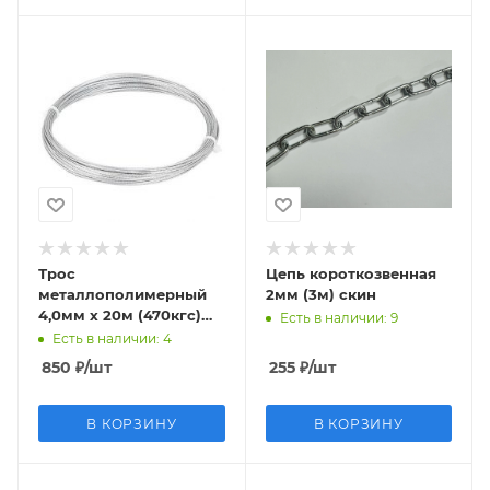
Трос
Цепь короткозвенная
металлополимерный
2мм (3м) скин
4,0мм х 20м (470кгс)
Есть в наличии
: 9
Беларусь
Есть в наличии
: 4
850
₽
/шт
255
₽
/шт
В КОРЗИНУ
В КОРЗИНУ