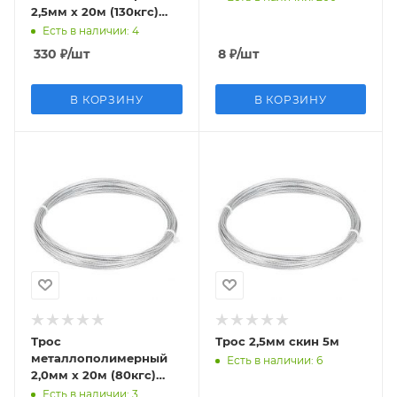
2,5мм х 20м (130кгс)
Беларусь
Есть в наличии
: 4
330
₽
/шт
8
₽
/шт
В КОРЗИНУ
В КОРЗИНУ
Трос
Трос 2,5мм скин 5м
металлополимерный
Есть в наличии
: 6
2,0мм х 20м (80кгс)
Беларусь
Есть в наличии
: 3