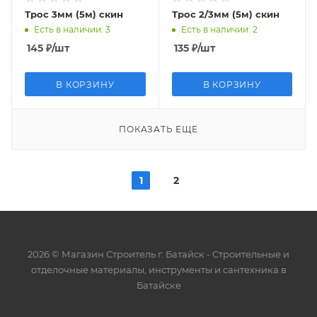
Трос 3мм (5м) скин
Трос 2/3мм (5м) скин
Есть в наличии
: 3
Есть в наличии
: 2
145
₽
/шт
135
₽
/шт
В КОРЗИНУ
В КОРЗИНУ
ПОКАЗАТЬ ЕЩЕ
1
2
2026 © Магазин Строитель г. Батайск - Cтроительные и
отделочные материалы, инструменты и сантехника в
Батайске