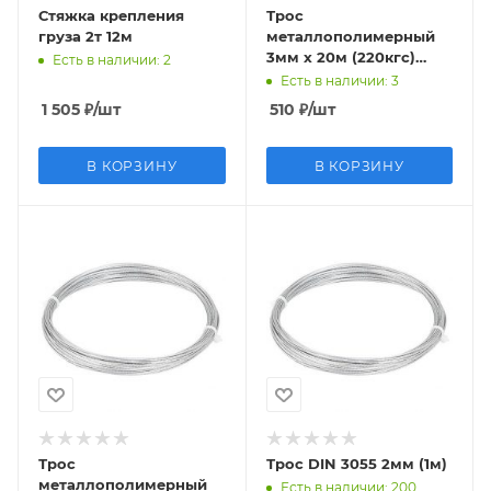
Стяжка крепления
Трос
груза 2т 12м
металлополимерный
3мм х 20м (220кгс)
Есть в наличии
: 2
Беларусь
Есть в наличии
: 3
1 505
₽
/шт
510
₽
/шт
В КОРЗИНУ
В КОРЗИНУ
Трос
Трос DIN 3055 2мм (1м)
металлополимерный
Есть в наличии
: 200