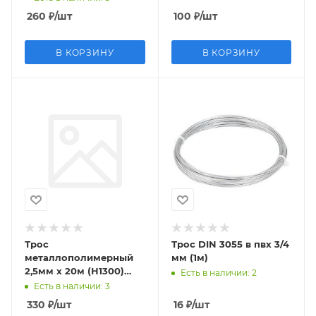
260
₽
/шт
100
₽
/шт
В КОРЗИНУ
В КОРЗИНУ
Трос
Трос DIN 3055 в пвх 3/4
металлополимерный
мм (1м)
2,5мм х 20м (Н1300)
Есть в наличии
: 2
красный
Есть в наличии
: 3
330
₽
/шт
16
₽
/шт