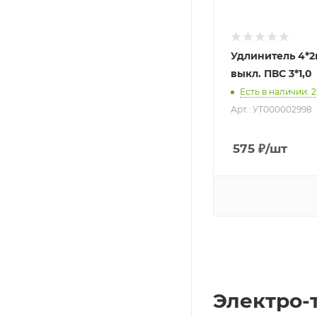
Удлинитель 4*2м
выкл. ПВС 3*1,0
Есть в наличии
: 2
Арт.: УТ000002998
575
₽
/шт
Электро-