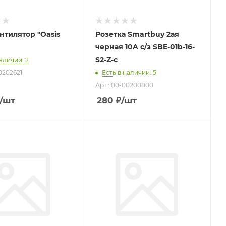
нтилятор "Oasis
Розетка Smartbuy 2ая
черная 10A с/з SBE-01b-16-
S2-Z-c
наличии
: 2
0202621
Есть в наличии
: 5
Арт.: 00-00200800
/шт
280
₽
/шт