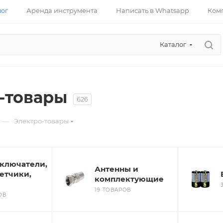
лог
Аренда инструмента
Написать в Whatsapp
Ком
Каталог
-товары
626
—
Электро-товары
ключатели,
Антенны и
четчики,
комплектующие
19 ТОВАРОВ
ОВ