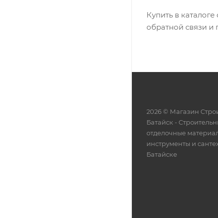
Купить в каталоге
обратной связи и 
2026 © Магазин Строи
Батайск - Cтроительн
отделочные материа
инструменты и санте
Батайске