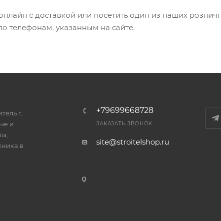
 онлайн с доставкой или посетить один из наших рознич
по телефонам, указанным на сайте.
+79699668728
тель г.
ые и
ЗАКАЗАТЬ ЗВОНОК
лы,
site@stroitelshop.ru
хника в