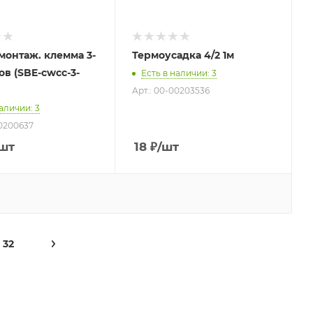
-монтаж. клемма 3-
Термоусадка 4/2 1м
ов (SBE-cwcc-3-
Есть в наличии
: 3
Арт.: 00-00203536
наличии
: 3
00200637
/шт
18
₽
/шт
32