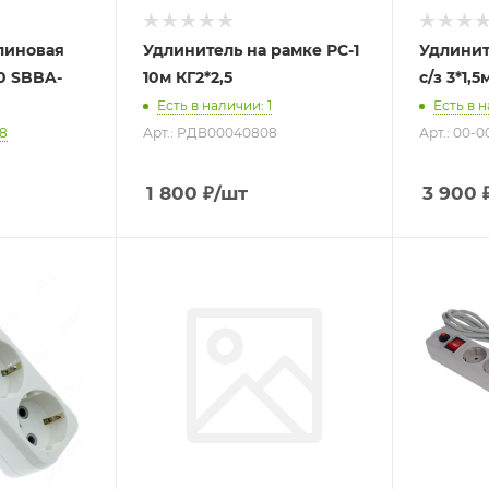
линовая
Удлинитель на рамке РС-1
Удлинит
0 SBBA-
10м КГ2*2,5
с/з 3*1,5
Есть в наличии
: 1
Есть в 
28
Арт.: РДВ00040808
Арт.: 00-
1 800
₽
/шт
3 900