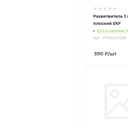
Разветвитель 3 г
плоский EKF
Есть в наличии
: 3
Арт.: УТ000027028
390
₽
/шт