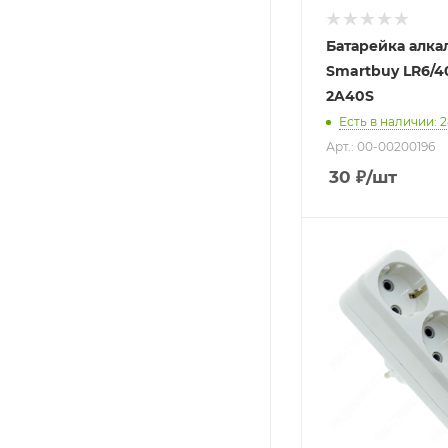
Батарейка алка
Smartbuy LR6/4
2A40S
Есть в наличии
: 
Арт.: 00-00200196
30
₽
/шт