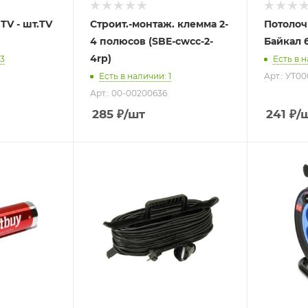
TV - шт.TV
Строит.-монтаж. клемма 2-
Потолоч
4 полюсов (SBE-cwcc-2-
Байкал 
4rp)
43
Есть в 
Есть в наличии
: 1
Арт.: УТ0
Арт.: 00-00200636
285
₽
/шт
241
₽
/