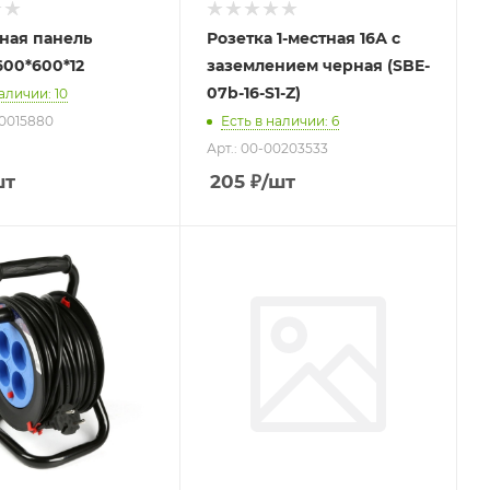
ная панель
Розетка 1-местная 16А с
600*600*12
заземлением черная (SBE-
07b-16-S1-Z)
наличии
: 10
00015880
Есть в наличии
: 6
Арт.: 00-00203533
шт
205
₽
/шт