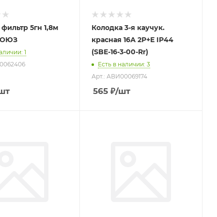
фильтр 5гн 1,8м
Колодка 3-я каучук.
СОЮЗ
красная 16А 2Р+Е IP44
(SBE-16-3-00-Rr)
наличии
: 1
З0062406
Есть в наличии
: 3
Арт.: АВИ00069174
шт
565
₽
/шт