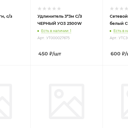
н, с/з
Удлинитель 3*3м С/З
Сетевой 
ЧЕРНЫЙ УО3 2500W
белый 
Есть в наличии
: 1
Есть в 
Арт.: УТ000027675
Арт.: УТС
450
₽
/шт
600
₽
/