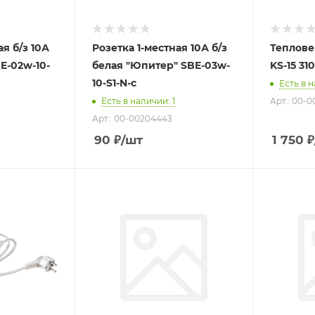
ая б/з 10А
Розетка 1-местная 10А б/з
Теплове
E-02w-10-
белая "Юпитер" SBE-03w-
KS-15 310
10-S1-N-c
Есть в 
Есть в наличии
: 1
Арт.: 00-0
Арт.: 00-00204443
90
₽
/шт
1 750
₽