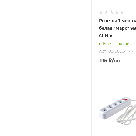
Розетка 1-местн
белая "Марс" SB
S1-N-c
Есть в наличии
: 2
Арт.: 00-00204447
115
₽
/шт