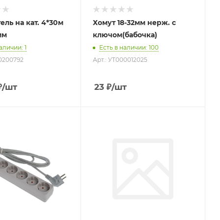
ель на кат. 4*30м
Хомут 18-32мм нерж. с
мм
ключом(бабочка)
наличии
: 1
Есть в наличии
: 100
00200792
Арт.: УТ000012025
₽
/шт
23
₽
/шт