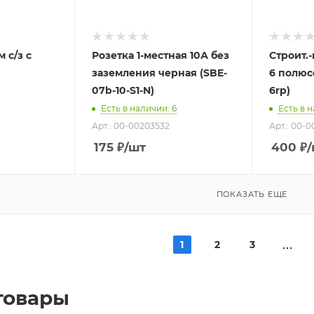
 с/з с
Розетка 1-местная 10А без
Строит.
заземления черная (SBE-
6 полюс
07b-10-S1-N)
6rp)
Есть в наличии
: 6
Есть в 
Арт.: 00-00203532
Арт.: 00-
175
₽
/шт
400
₽
ПОКАЗАТЬ ЕЩЕ
1
2
3
товары