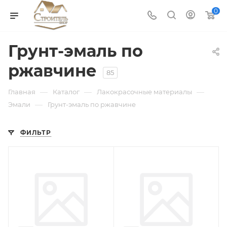
0
Грунт-эмаль по
ржавчине
85
—
—
—
Главная
Каталог
Лакокрасочные материалы
—
Эмали
Грунт-эмаль по ржавчине
ФИЛЬТР