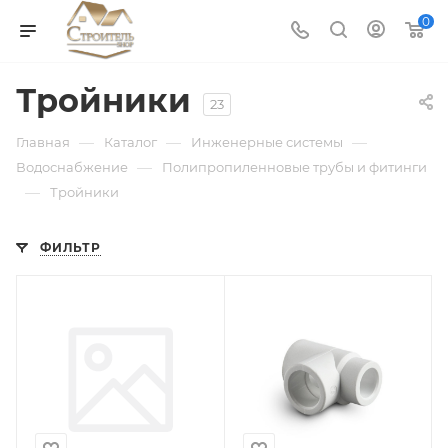
0
Тройники
23
—
—
—
Главная
Каталог
Инженерные системы
—
Водоснабжение
Полипропиленновые трубы и фитинги
—
Тройники
ФИЛЬТР