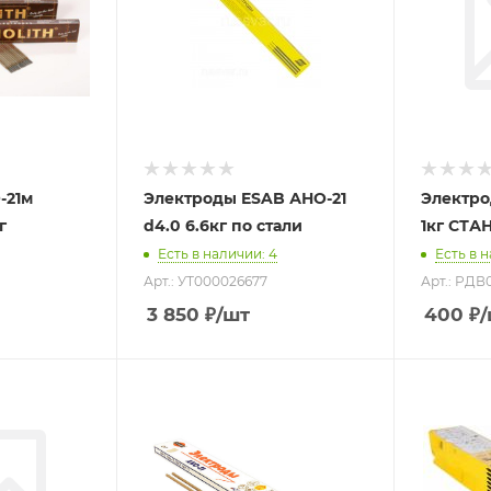
-21м
Электроды ESAB АНО-21
Электро
5 1кг
d4.0 6.6кг по стали
1кг СТА
Есть в наличии
: 4
Есть в 
Арт.: УТ000026677
Арт.: РДВ
3 850
₽
/шт
400
₽