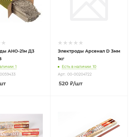
ы АНО-21м Д3
Электроды Арсенал D 3мм
З
1кг
наличии
: 1
Есть в наличии
: 10
З0059433
Арт.: 00-00204722
шт
520
₽
/шт