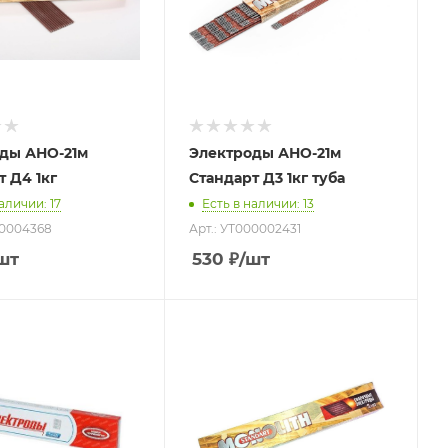
ды АНО-21м
Электроды АНО-21м
т Д4 1кг
Стандарт Д3 1кг туба
наличии
: 17
Есть в наличии
: 13
00004368
Арт.: УТ000002431
шт
530
₽
/шт