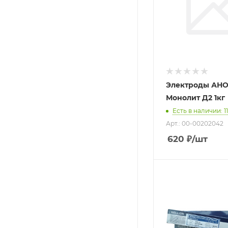
Электроды АНО
Монолит Д2 1кг
Есть в наличии
: 11
Арт.: 00-00202042
620
₽
/шт