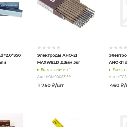
d=2.0*350
Электроды АНО-21
Электро
али
MAXWELD Д3мм 5кг
АНО-21 
Есть в наличии
: 1
Есть в 
Арт.: КОМ00083139
Арт.: УТС
1 750
₽
/шт
460
₽
/