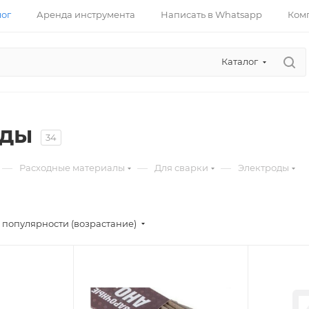
лог
Аренда инструмента
Написать в Whatsapp
Ком
Каталог
оды
34
—
—
—
Расходные материалы
Для сварки
Электроды
 популярности (возрастание)