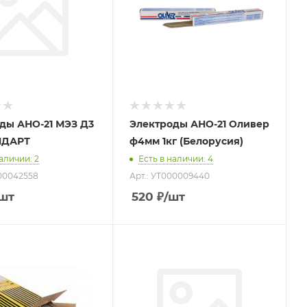
ды АНО-21 МЭЗ Д3
Электроды АНО-21 Оливер
НДАРТ
ф4мм 1кг (Белорусия)
наличии
: 2
Есть в наличии
: 4
00042558
Арт.: УТ000009440
/шт
520
₽
/шт