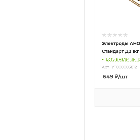
Электроды АНО
Стандарт Д2 1кг
Есть в наличии
: 1
Арт.: УТ000003812
649
₽
/шт