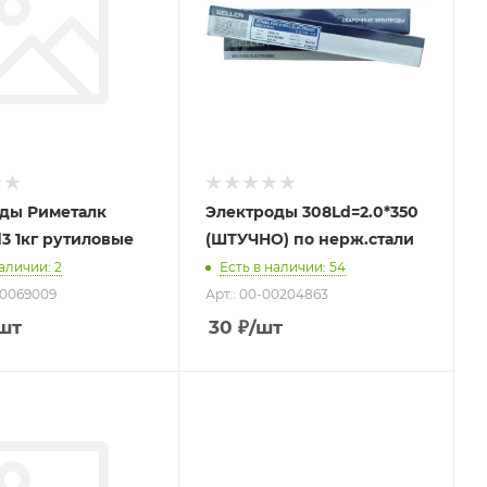
ды Риметалк
Электроды 308Ld=2.0*350
d3 1кг рутиловые
(ШТУЧНО) по нерж.стали
наличии
: 2
Есть в наличии
: 54
З0069009
Арт.: 00-00204863
шт
30
₽
/шт