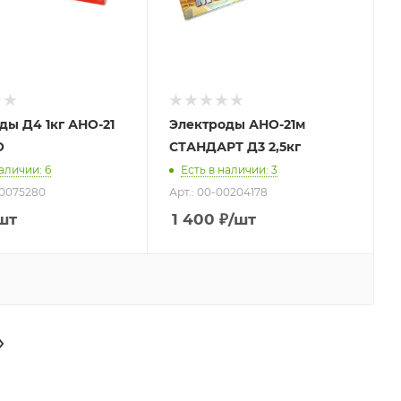
 АНО-21
Электроды АНО-21м
O
СТАНДАРТ Д3 2,5кг
наличии
: 6
Есть в наличии
: 3
Г0075280
Арт.: 00-00204178
шт
1 400
₽
/шт