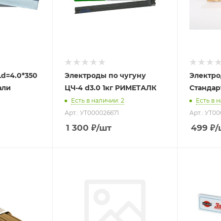
d=4.0*350
Электроды по чугуну
Электро
али
ЦЧ-4 d3.0 1кг РИМЕТАЛК
Стандар
Есть в наличии
: 2
Есть в 
Арт.: УТ000026671
Арт.: УТ0
1 300
₽
/шт
499
₽
/