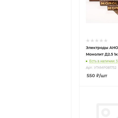
Электроды АНО
Монолит Д2.
Есть в наличии
: 5
Арт.: УТКМР081752
550
₽
/шт