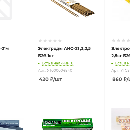
-21м
Электроды АНО-21 Д.2,5
Электрод
БЭЗ 1кг
2,5кг БЭ
Есть в наличии
: 8
Есть в 
Арт.: УТ000004840
Арт.: УТС
420
₽
/шт
860
₽
/