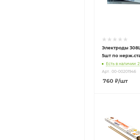
Электроды 308L
5шт по нерж.ст
Есть в наличии
: 2
Арт.: 00-00201946
760
₽
/шт