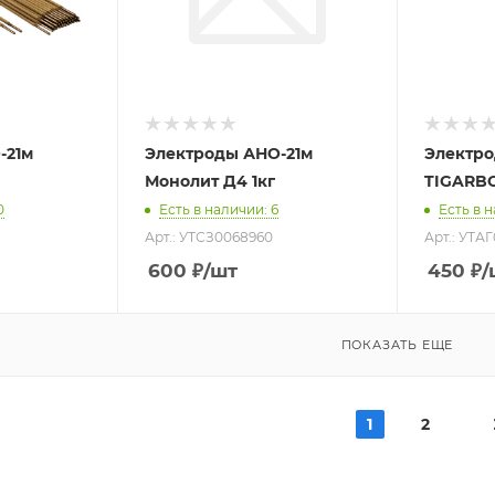
-21м
Электроды АНО-21м
Электроды Д4 1кг
Монолит Д4 1кг
TIGARB
0
Есть в наличии
: 6
Есть в 
Арт.: УТСЗ0068960
Арт.: УТА
600
₽
/шт
450
₽
/
ПОКАЗАТЬ ЕЩЕ
1
2