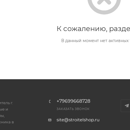
К сожалению, разде
В данный момент нет активных
+79699668728
тель г.
ые и
ЗАКАЗАТЬ ЗВОНОК
лы,
site@stroitelshop.ru
хника в