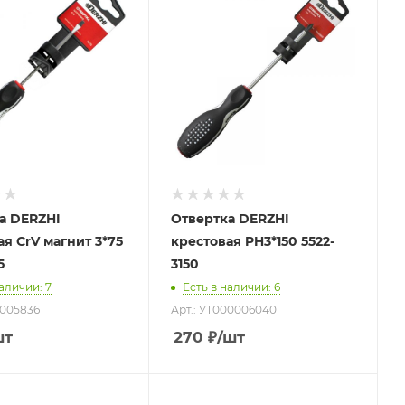
а DERZHI
Отвертка DERZHI
я CrV магнит 3*75
крестовая PH3*150 5522-
5
3150
наличии
: 7
Есть в наличии
: 6
З0058361
Арт.: УТ000006040
шт
270
₽
/шт