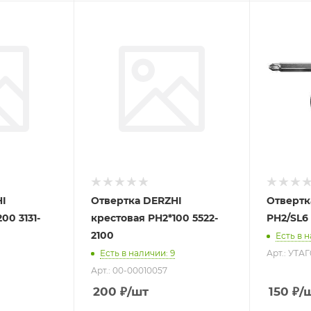
HI
Отвертка DERZHI
Отвертк
00 3131-
крестовая PH2*100 5522-
PH2/SL6 
2100
Есть в 
Есть в наличии
: 9
Арт.: УТА
Арт.: 00-00010057
200
₽
/шт
150
₽
/