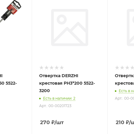
HI
Отвертка DERZHI
Отвертк
50 5522-
крестовая PH3*200 5522-
крестова
3200
Есть в 
Есть в наличии
: 2
Арт.: 00-0
Арт.: 00-00201723
270
₽
/шт
210
₽
/