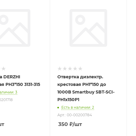
а DERZHI
Отвертка диэлектр.
я PH3*150 3131-315
крестовая PH1*150 до
1000В Smartbuy SBT-SCI-
наличии
: 3
PH1x150P1
0201718
Есть в наличии
: 2
Арт.: 00-00200784
шт
350
₽
/шт