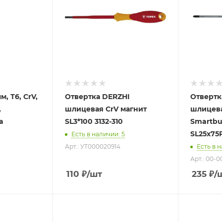
, Т6, CrV,
Отвертка DERZHI
Отвертк
,
шлицевая CrV магнит
шлицева
а
SL3*100 3132-310
Smartbu
SL25x75
Есть в наличии
: 5
Арт.: УТ000020914
Есть в 
Арт.: 00-
110
₽
/шт
235
₽
/