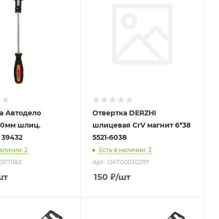
а Автодело
Отвертка DERZHI
00мм шлиц.
шлицевая CrV магнит 6*38
ударная 39432
5521-6038
наличии
: 2
Есть в наличии
: 3
0071182
Арт.: ОКТ00030297
шт
150
₽
/шт