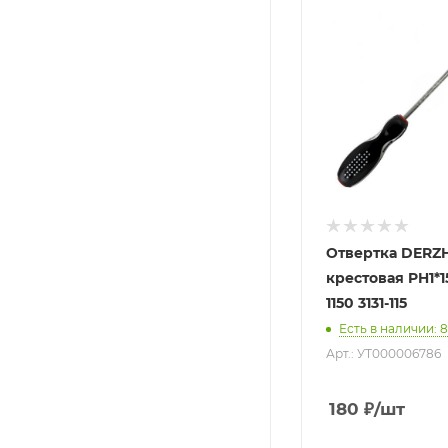
Отвертка DERZ
крестовая PH1*1
1150 3131-115
Есть в наличии
: 8
Арт.: УТ000006786
180
₽
/шт