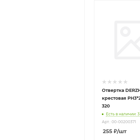
Отвертка DERZ
крестовая PH3*2
320
Есть в наличии
: 3
Арт.: 00-00200371
255
₽
/шт