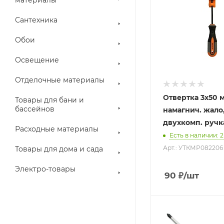
Сантехника
Обои
Освещение
Отделочные материалы
Отвертка 3х50 мм
Товары для бани и
бассейнов
намагнич. жало
двухкомп. ручк
Расходные материалы
Есть в наличии
: 2
Арт.: УТКМР082206
Товары для дома и сада
Электро-товары
90
₽
/шт