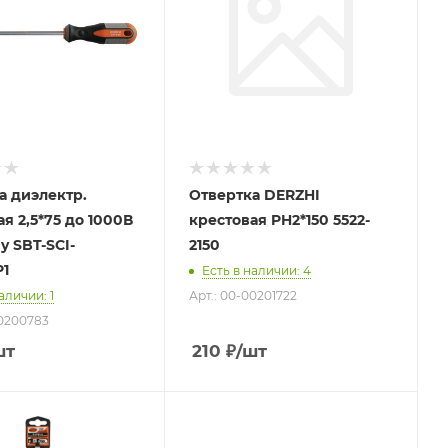
а диэлектр.
Отвертка DERZHI
я 2,5*75 до 1000В
крестовая PH2*150 5522-
y SBT-SCI-
2150
P1
Есть в наличии
: 4
наличии
: 1
Арт.: 00-00201722
00200783
шт
210
₽
/шт