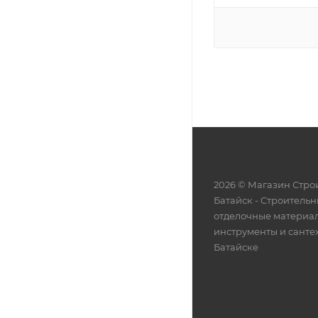
2026 © Магазин Строи
Батайск - Cтроительн
отделочные материа
инструменты и санте
Батайске