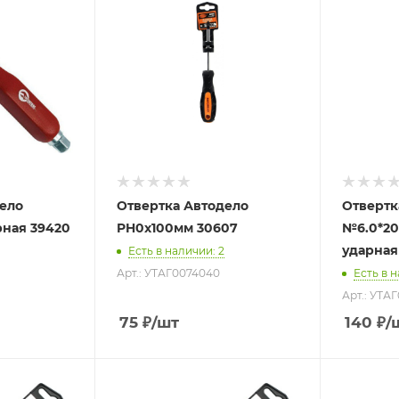
ело
Отвертка Автодело
Отвертк
рная 39420
PH0х100мм 30607
№6.0*2
Есть в наличии
: 2
Арт.: УТАГ0074040
Есть в 
Арт.: УТАГ
75
₽
/шт
140
₽
/