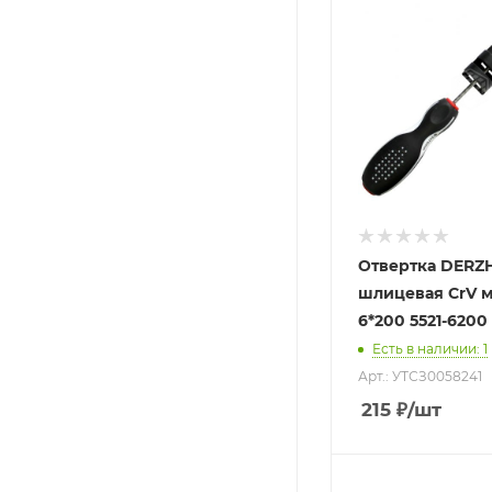
Отвертка DERZ
шлицевая CrV м
6*200 5521-6200
Есть в наличии
: 1
Арт.: УТСЗ0058241
215
₽
/шт