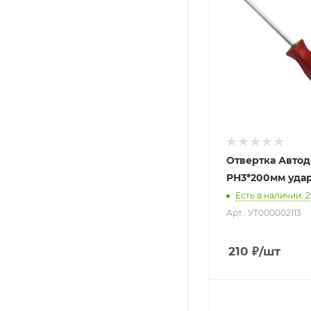
Отвертка Автод
PH3*200мм уда
Есть в наличии
: 2
Арт.: УТ000002113
210
₽
/шт