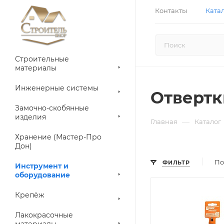
Контакты
Ката
Строительные
материалы
Инженерные системы
Отвертк
Замочно-скобянные
изделия
—
Главная
Каталог
Хранение (Мастер-Про
Дон)
По
ФИЛЬТР
Инструмент и
оборудование
Крепёж
Лакокрасочные
материалы