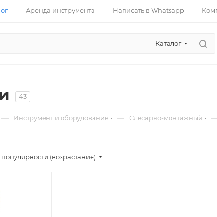
лог
Аренда инструмента
Написать в Whatsapp
Ком
Каталог
и
43
—
—
Инструмент и оборудование
Слесарно-монтажный
 популярности (возрастание)