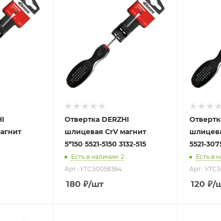
HI
Отвертка DERZHI
Отвертк
агнит
шлицевая CrV магнит
шлицева
5*150 5521-5150 3132-515
5521-307
Есть в наличии
: 2
Есть в 
Арт.: УТСЗ0058364
Арт.: УТС
180
₽
/шт
120
₽
/