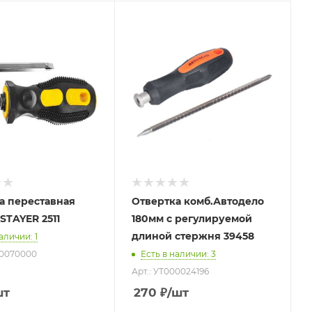
а переставная
Отвертка комб.Автодело
STAYER 2511
180мм с регулируемой
длиной стержня 39458
наличии
: 1
Г0070000
Есть в наличии
: 3
Арт.: УТ000024196
шт
270
₽
/шт