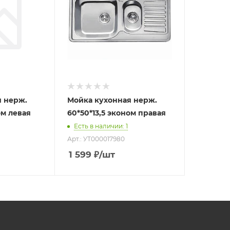
я нерж.
Мойка кухонная нерж.
ом левая
60*50*13,5 эконом правая
Есть в наличии
: 1
Арт.: УТ000017980
1 599
₽
/шт