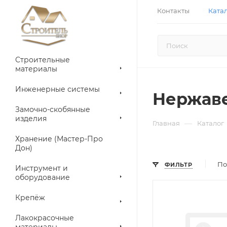
Контакты
Ката
Строительные
материалы
Инженерные системы
Нержав
Замочно-скобянные
изделия
—
Главная
Каталог
Хранение (Мастер-Про
Дон)
По
ФИЛЬТР
Инструмент и
оборудование
Крепёж
Лакокрасочные
материалы