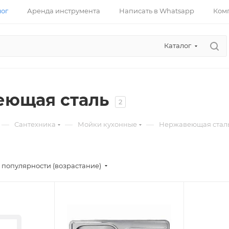
лог
Аренда инструмента
Написать в Whatsapp
Ком
Каталог
еющая сталь
2
—
—
—
Сантехника
Мойки кухонные
Нержавеющая стал
 популярности (возрастание)