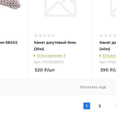
8мм 68402
Канат джутовый 6мм.
Канат д
(30м)
(40м)
Есть в наличии
: 3
Есть в 
Арт.: УТСЗ0065575
Арт.: УТ00
520
₽
/шт
390
₽
/
ПОКАЗАТЬ ЕЩЕ
1
2