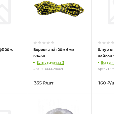
0м.
Веревка п/п 20м 6мм
Шнур ст
68460
нейлон 
Есть в наличии
: 3
Есть в 
Арт.: УТ000028009
Арт.: УТК
335
₽
/шт
160
₽
/