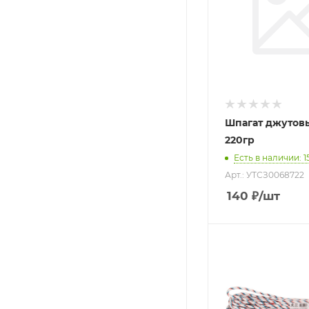
Шпагат джутовы
220гр
Есть в наличии
: 1
Арт.: УТСЗ0068722
140
₽
/шт