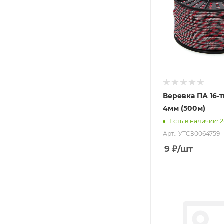
Веревка ПА 16-
4мм (500м)
Есть в наличии
: 
Арт.: УТСЗ0064759
9
₽
/шт