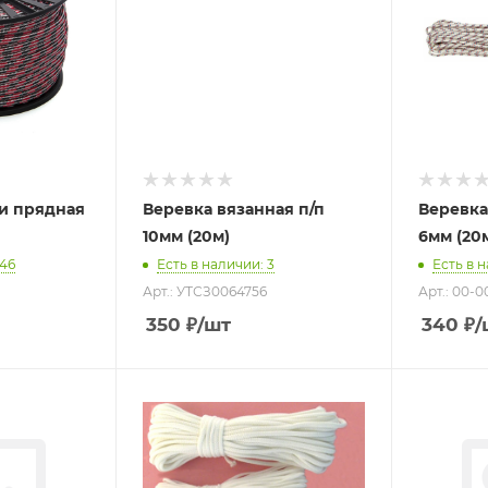
ти прядная
Веревка вязанная п/п
Веревка
10мм (20м)
6мм (20
246
Есть в наличии
: 3
Есть в 
Арт.: УТСЗ0064756
Арт.: 00-
350
₽
/шт
340
₽
/