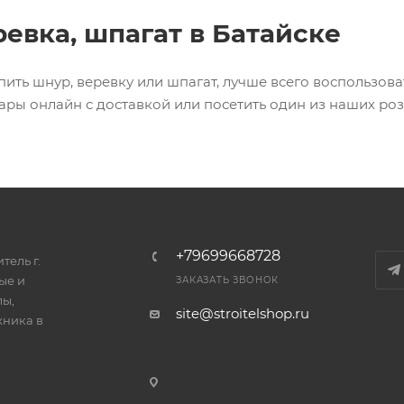
ревка, шпагат в Батайске
упить шнур, веревку или шпагат, лучше всего воспользов
ары онлайн с доставкой или посетить один из наших ро
+79699668728
тель г.
ые и
ЗАКАЗАТЬ ЗВОНОК
лы,
site@stroitelshop.ru
хника в