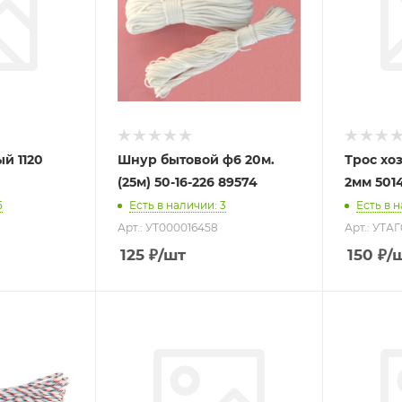
й 1120
Шнур бытовой ф6 20м.
Трос хо
(25м) 50-16-226 89574
2мм 5014
5
Есть в наличии
: 3
Есть в 
Арт.: УТ000016458
Арт.: УТАГ
125
₽
/шт
150
₽
/