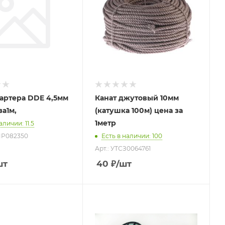
артера DDE 4,5мм
Канат джутовый 10мм
за1м,
(катушка 100м) цена за
1метр
наличии
: 11.5
МР082350
Есть в наличии
: 100
Арт.: УТСЗ0064761
шт
40
₽
/шт