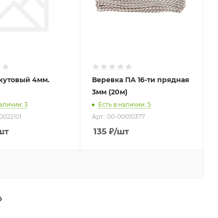
жутовый 4мм.
Веревка ПА 16-ти прядная
3мм (20м)
наличии
: 3
Есть в наличии
: 5
0022101
Арт.: 00-00010377
шт
135
₽
/шт