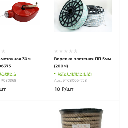
зметочная 30м
Веревка плетеная ПП 5мм
06375
(200м)
наличии
: 5
Есть в наличии
: 194
КМР080968
Арт.: УТСЗ0064758
шт
10
₽
/шт