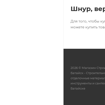
Шнур, ве
Для того, чтобы к
можете купить тов
2026 © Магазин Строи
Батайск - Cтроительн
отделочные материа
инструменты и санте
Батайске