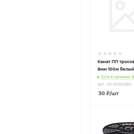
Канат ПП тросо
8мм 100м белы
Есть в наличии
: 
Арт.: 00-00202580
30
₽
/шт