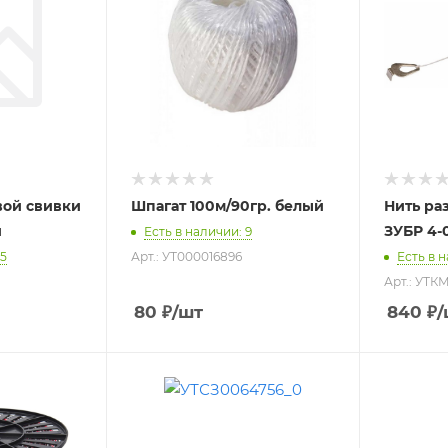
вой свивки
Шпагат 100м/90гр. белый
Нить ра
й
ЗУБР 4-
Есть в наличии
: 9
85
Арт.: УТ000016896
Есть в 
Арт.: УТ
80
₽
/шт
840
₽
/