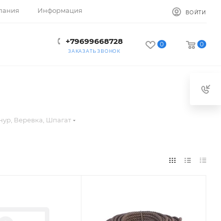
пания
Информация
ВОЙТИ
+79699668728
0
0
ЗАКАЗАТЬ ЗВОНОК
ур, Веревка, Шпагат