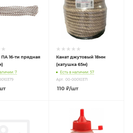
 ПА 16-ти прядная
Канат джутовый 18мм
м)
(катушка 65м)
наличии
: 7
Есть в наличии
: 57
00010379
Арт.: 00-00010371
шт
110
₽
/шт