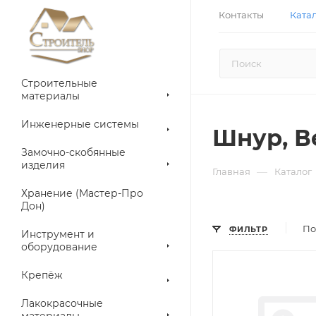
Контакты
Ката
Строительные
материалы
Инженерные системы
Шнур, В
Замочно-скобянные
изделия
—
Главная
Каталог
Хранение (Мастер-Про
Дон)
По
ФИЛЬТР
Инструмент и
оборудование
Крепёж
Лакокрасочные
материалы