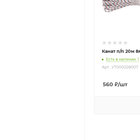
Канат п/п 20м 
Есть в наличии
: 1
Арт.: УТ000028007
560
₽
/шт