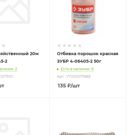
зяйственный 20м
Отбивка порошок красная
5-2
ЗУБР 4-06405-2 50г
наличии
: 2
Есть в наличии
: 6
0075121
Арт.: УТ000017688
шт
135
₽
/шт