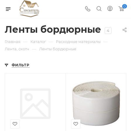
0
Ленты бордюрные
4
—
—
—
Главная
Каталог
Расходные материалы
—
Лента, скотч
Ленты бордюрные
ФИЛЬТР