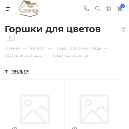
0
Горшки для цветов
17
—
—
—
Главная
Каталог
Товары для дома и сада
—
Обустройство сада
Горшки для цветов
ФИЛЬТР