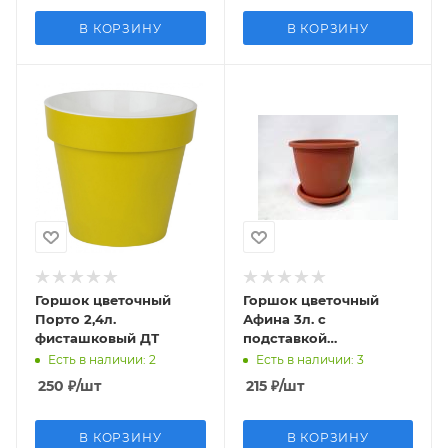
В КОРЗИНУ
В КОРЗИНУ
Горшок цветочный
Горшок цветочный
Порто 2,4л.
Афина 3л. с
фисташковый ДТ
подставкой
коричневый М6542
Есть в наличии
: 2
Есть в наличии
: 3
250
₽
/шт
215
₽
/шт
В КОРЗИНУ
В КОРЗИНУ