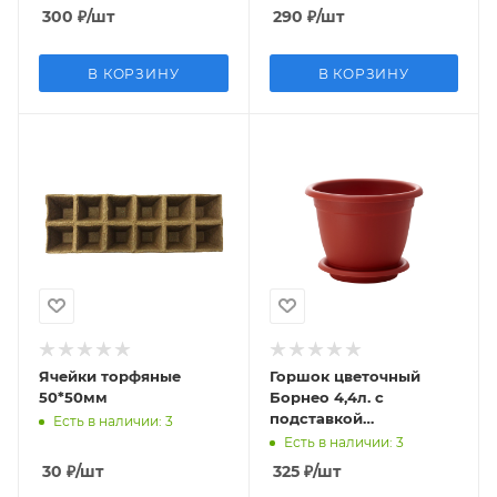
300
₽
/шт
290
₽
/шт
В КОРЗИНУ
В КОРЗИНУ
Ячейки торфяные
Горшок цветочный
50*50мм
Борнео 4,4л. с
подставкой
Есть в наличии
: 3
терракот(мрамор)
Есть в наличии
: 3
42024
30
₽
/шт
325
₽
/шт