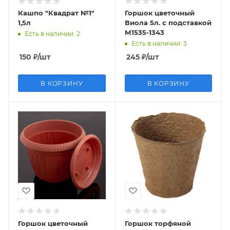
Кашпо "Квадрат №1"
Горшок цветочный
1,5л
Виола 5л. с подставкой
М1535-1343
Есть в наличии
: 2
Есть в наличии
: 3
150
₽
/шт
245
₽
/шт
В КОРЗИНУ
В КОРЗИНУ
Горшок цветочный
Горшок торфяной