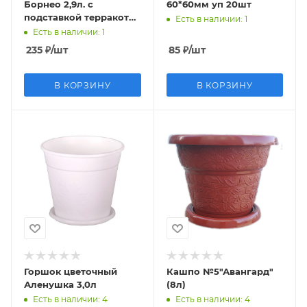
Борнео 2,9л. с
60*60мм уп 20шт
подставкой терракот
Есть в наличии
: 1
42021 ПР
Есть в наличии
: 1
235
₽
/шт
85
₽
/шт
В КОРЗИНУ
В КОРЗИНУ
Горшок цветочный
Кашпо №5"Авангард"
Аленушка 3,0л
(8л)
Есть в наличии
: 4
Есть в наличии
: 4