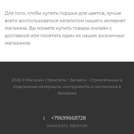
Для того, чтобы купить горшки для цветов, лучше
всего воспользоваться каталогом нашего интернет
магазина. Вы можете купить товары онлайн с
доставкой или посетить один из наших розничных
магазинов.
2026 © Магазин Строитель г. Батайск - Cтроительные и
отделочные материалы, инструменты и сантехника в
Батайске
+79699668728
ЗАКАЗАТЬ ЗВОНОК