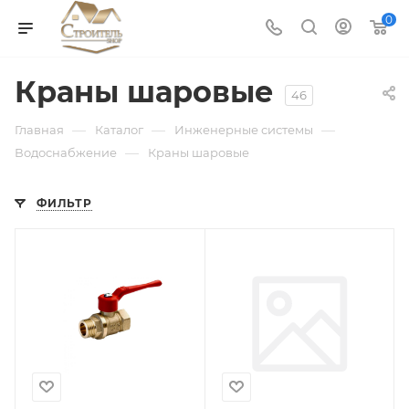
0
Краны шаровые
46
—
—
—
Главная
Каталог
Инженерные системы
—
Водоснабжение
Краны шаровые
ФИЛЬТР