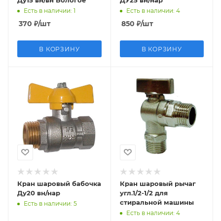
Ду15 вн/вн Бологое
ДУ25 вн/нар
Есть в наличии
: 1
Есть в наличии
: 4
370
₽
/шт
850
₽
/шт
В КОРЗИНУ
В КОРЗИНУ
Кран шаровый бабочка
Кран шаровый рычаг
Ду20 вн/нар
угл.1/2-1/2 для
стиральной машины
Есть в наличии
: 5
Есть в наличии
: 4