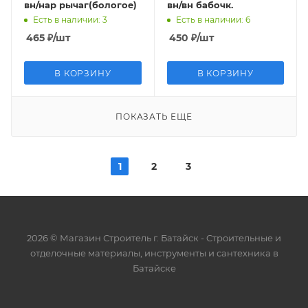
вн/нар рычаг(бологое)
вн/вн бабочк.
Есть в наличии
: 3
Есть в наличии
: 6
465
₽
/шт
450
₽
/шт
В КОРЗИНУ
В КОРЗИНУ
ПОКАЗАТЬ ЕЩЕ
1
2
3
2026 © Магазин Строитель г. Батайск - Cтроительные и
отделочные материалы, инструменты и сантехника в
Батайске