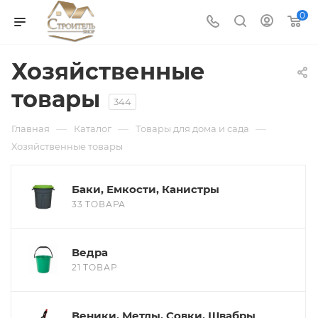
0
Хозяйственные
товары
344
—
—
—
Главная
Каталог
Товары для дома и сада
Хозяйственные товары
Баки, Емкости, Канистры
33 ТОВАРА
Ведра
21 ТОВАР
Веники, Метлы, Совки, Швабры