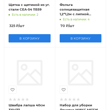
Щетка с щетиной из уг.
Фольга
стали CEA-54 11559
солнцезащитная
1,2*1,2м с липкой
Есть в наличии
: 2
лентой
Есть в наличии
: 4
325
₽
/шт
70
₽
/шт
В КОРЗИНУ
В КОРЗИНУ
Швабра лапша 40см
Набор для уборки
310477
Ленивка МИКС М5326