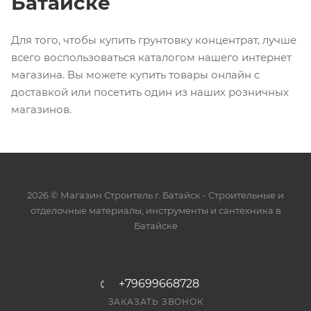
Батайске
Для того, чтобы купить грунтовку концентрат, лучше
всего воспользоваться каталогом нашего интернет
магазина. Вы можете купить товары онлайн с
доставкой или посетить один из наших розничных
магазинов.
2026 © Магазин Строитель г. Батайск - Cтроительные и
отделочные материалы, инструменты и сантехника в
Батайске
+79699668728
ЗАКАЗАТЬ ЗВОНОК