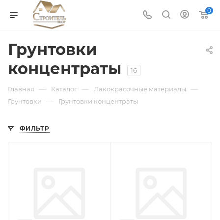
0
Грунтовки
концентраты
16
—
—
—
Главная
Каталог
Лакокрасочные материалы
—
Грунтовки
Грунтовки концентраты
ФИЛЬТР