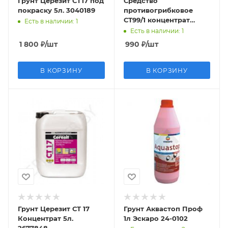
Грунт Церезит СТ17 под
Средство
покраску 5л. 3040189
противогрибковое
СТ99/1 концентрат
Есть в наличии
: 1
1048085
Есть в наличии
: 1
1 800
₽
/шт
990
₽
/шт
В КОРЗИНУ
В КОРЗИНУ
Грунт Церезит СТ 17
Грунт Аквастоп Проф
Концентрат 5л.
1л Эскаро 24-0102