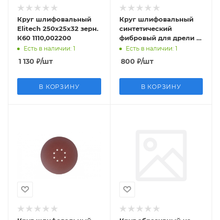
Круг шлифовальный
Круг шлифовальный
Elitech 250х25х32 зерн.
синтетический
К60 1110,002200
фибровый для дрели с
переходником 125мм
Есть в наличии
: 1
Есть в наличии
: 1
(коралл)
1 130
₽
/шт
800
₽
/шт
В КОРЗИНУ
В КОРЗИНУ