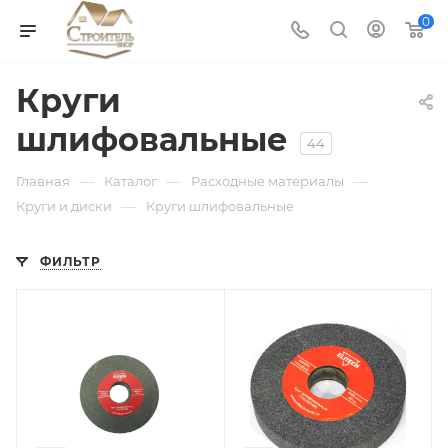
0
Круги
шлифовальные
44
—
—
—
Главная
Каталог
Расходные материалы
—
Круги и диски
Круги шлифовальные
ФИЛЬТР