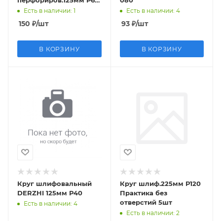
перфориров.125мм Р60
080
8873803
Есть в наличии
: 1
Есть в наличии
: 4
150
₽
/шт
93
₽
/шт
В КОРЗИНУ
В КОРЗИНУ
Круг шлифовальный
Круг шлиф.225мм Р120
DERZHI 125мм Р40
Практика без
отверстий 5шт
Есть в наличии
: 4
Есть в наличии
: 2