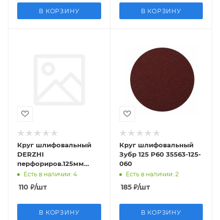
В КОРЗИНУ
В КОРЗИНУ
Круг шлифовальный
Круг шлифовальный
DERZHI
Зубр 125 P60 35563-125-
перфориров.125мм
060
Р280 8873812
Есть в наличии
: 4
Есть в наличии
: 2
110
₽
/шт
185
₽
/шт
В КОРЗИНУ
В КОРЗИНУ