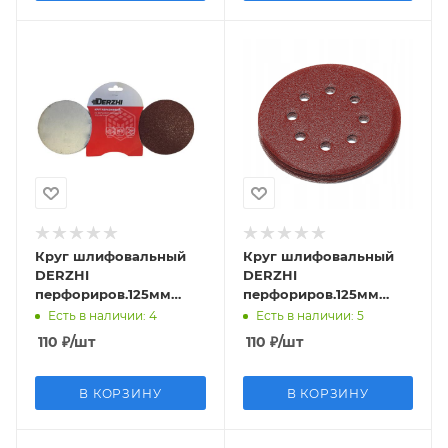
Круг шлифовальный
Круг шлифовальный
DERZHI
DERZHI
перфориров.125мм
перфориров.125мм
Р400 8873814
Р240 8873811
Есть в наличии
: 4
Есть в наличии
: 5
110
₽
/шт
110
₽
/шт
В КОРЗИНУ
В КОРЗИНУ