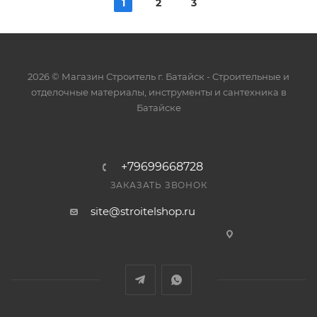
1
2
3
2026 © Магазин Строитель г. Батайск - Cтроительные и
отделочные материалы, инструменты и сантехника в
Батайске
+79699668728
ЗАКАЗАТЬ ЗВОНОК
site@stroitelshop.ru