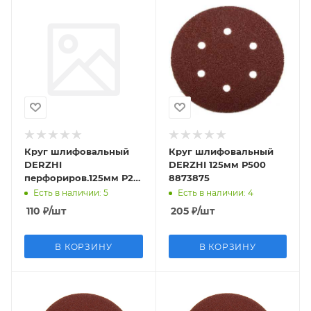
Круг шлифовальный
Круг шлифовальный
DERZHI
DERZHI 125мм Р500
перфориров.125мм Р24
8873875
8873800
Есть в наличии
: 5
Есть в наличии
: 4
110
₽
/шт
205
₽
/шт
В КОРЗИНУ
В КОРЗИНУ