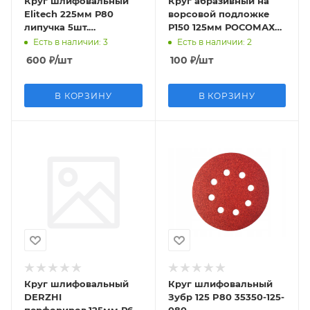
Круг шлифовальный
Круг абразивный на
Elitech 225мм Р80
ворсовой подложке
липучка 5шт.
Р150 125мм РОСОМАХА
1820.126100
438150
Есть в наличии
: 3
Есть в наличии
: 2
600
₽
/шт
100
₽
/шт
В КОРЗИНУ
В КОРЗИНУ
Круг шлифовальный
Круг шлифовальный
DERZHI
Зубр 125 P80 35350-125-