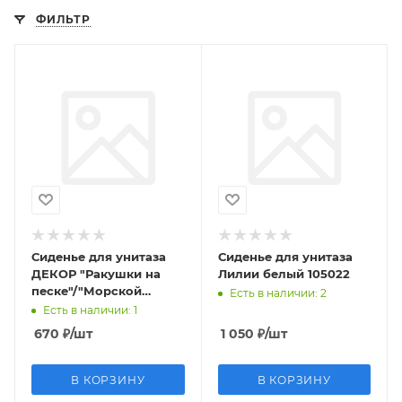
ФИЛЬТР
Сиденье для унитаза
Сиденье для унитаза
ДЕКОР "Ракушки на
Лилии белый 105022
песке"/"Морской
Есть в наличии
: 2
берег" белый
Есть в наличии
: 1
670
₽
/шт
1 050
₽
/шт
В КОРЗИНУ
В КОРЗИНУ