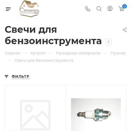
0
Свечи для
бензоинструмента
5
—
—
—
Главная
Каталог
Расходные материалы
Прочее
—
Свечи для бензоинструмента
ФИЛЬТР