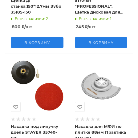
Щетка д/
STAYER
станка.150*12,7мм Зубр
"PROFESSIONAL".
35185-150
Щетка дисковая для
дрели, 0,3мм, 75мм
Есть в наличии
: 2
Есть в наличии
: 1
35114-075_z01
800
₽
/шт
245
₽
/шт
В КОРЗИНУ
В КОРЗИНУ
Насадка под липучку
Насадка для МФИ по
дрель STAYER 35740-
плитке 88мм Практика