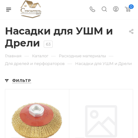
0
Насадки для УШМ и
Дрели
63
—
—
—
Главная
Каталог
Расходные материалы
—
Для дрелей и перфораторов
Насадки для УШМ и Дрели
ФИЛЬТР