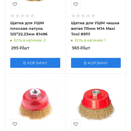
Щетка для УШМ
Щетка для УШМ чашка
плоская латунь
витая 115мм М14 Maxi
125*22.23мм 81496
Tool 89111
Есть в наличии
: 2
Есть в наличии
: 1
295
₽
/шт
565
₽
/шт
В КОРЗИНУ
В КОРЗИНУ