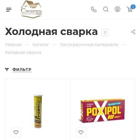
0
Холодная сварка
3
—
—
—
Главная
Каталог
Лакокрасочные материалы
Холодная сварка
ФИЛЬТР