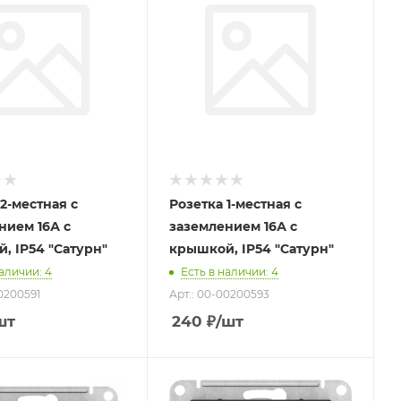
2-местная с
Розетка 1-местная с
нием 16А с
заземлением 16А с
, IP54 "Сатурн"
крышкой, IP54 "Сатурн"
наличии
: 4
Есть в наличии
: 4
00200591
Арт.: 00-00200593
шт
240
₽
/шт