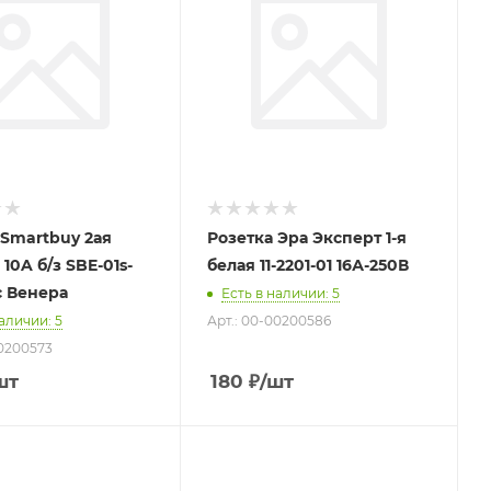
 Smartbuy 2ая
Розетка Эра Эксперт 1-я
10A б/з SBE-01s-
белая 11-2201-01 16А-250В
c Венера
Есть в наличии
: 5
наличии
: 5
Арт.: 00-00200586
00200573
шт
180
₽
/шт