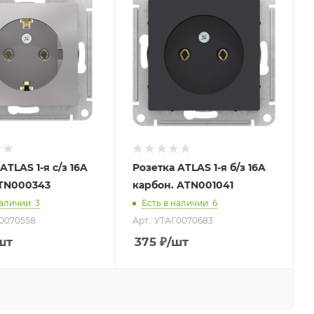
ATLAS 1-я с/з 16A
Розетка ATLAS 1-я б/з 16A
TN000343
карбон. ATN001041
наличии
: 3
Есть в наличии
: 6
Г0070558
Арт.: УТАГ0070683
шт
375
₽
/шт