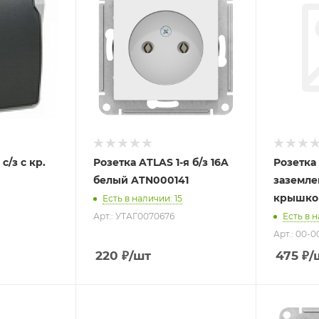
с/з с кр.
Розетка ATLAS 1-я б/з 16A
Розетка 
белый ATN000141
заземле
крышкой
Есть в наличии
: 15
Арт.: УТАГ0070676
Есть в 
Арт.: 00-
220
₽
/шт
475
₽
/