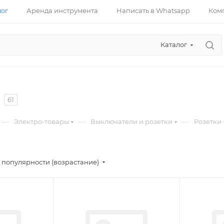
лог
Аренда инструмента
Написать в Whatsapp
Ком
Каталог
61
—
—
—
Электро-товары
Выключатели и розетки
Розетки
 популярности (возрастание)