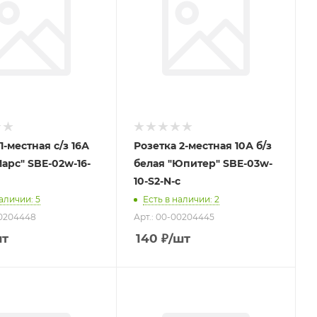
1-местная с/з 16А
Розетка 2-местная 10А б/з
арс" SBE-02w-16-
белая "Юпитер" SBE-03w-
10-S2-N-c
наличии
: 5
Есть в наличии
: 2
00204448
Арт.: 00-00204445
шт
140
₽
/шт