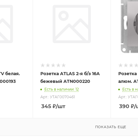
V белая.
Розетка ATLAS 2-я б/з 16A
Розетка 
000193
бежевый ATN000220
алюм. A
Есть в наличии
: 12
Есть в 
Арт.: УТАГ0070461
Арт.: УТА
345
₽
/шт
390
₽
/
ПОКАЗАТЬ ЕЩЕ