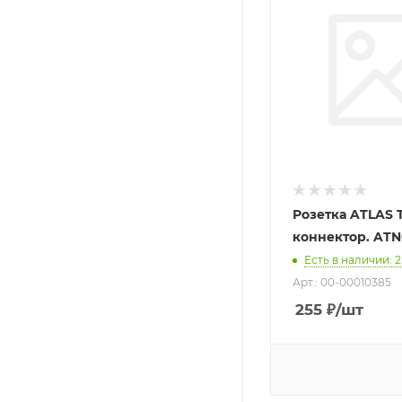
Розетка ATLAS T
коннектор. ATN
Есть в наличии
: 2
Арт.: 00-00010385
255
₽
/шт