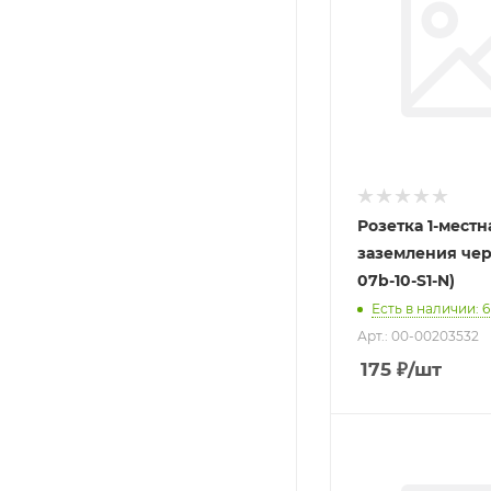
Розетка 1-местн
заземления черная 
07b-10-S1-N)
Есть в наличии
: 6
Арт.: 00-00203532
175
₽
/шт