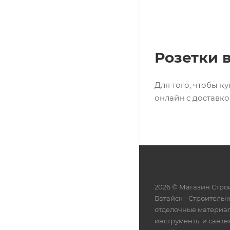
Розетки 
Для того, чтобы к
онлайн с доставко
2026 © Магазин Строи
Батайск - Cтроительн
отделочные материа
инструменты и санте