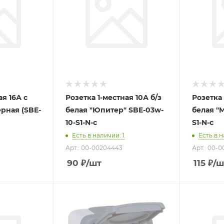
ая 16А с
Розетка 1-местная 10А б/з
Розетка 
я (SBE-
белая "Юпитер" SBE-03w-
белая "
10-S1-N-c
S1-N-c
Есть в наличии
: 1
Есть в 
Арт.: 00-00204443
Арт.: 00-
90
₽
/шт
115
₽
/ш