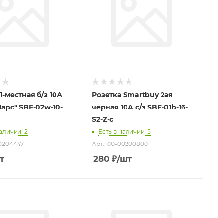
1-местная б/з 10А
Розетка Smartbuy 2ая
Марс" SBE-02w-10-
черная 10A с/з SBE-01b-16-
S2-Z-c
наличии
: 2
Есть в наличии
: 5
00204447
Арт.: 00-00200800
т
280
₽
/шт