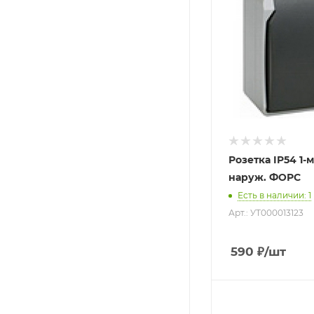
Розетка IP54 1-м 
наруж. ФОРС
Есть в наличии
: 1
Арт.: УТ000013123
590
₽
/шт