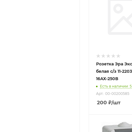
Розетка Эра Экс
белая с/з 11-2203
16АХ-250В
Есть в наличии
: 5
Арт.: 00-00200585
200
₽
/шт