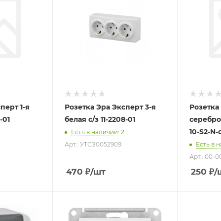
перт 1-я
Розетка Эра Эксперт 3-я
Розетка
-01
белая с/з 11-2208-01
серебро 
10-S2-N-
Есть в наличии
: 2
Арт.: УТСЗ0052909
Есть в 
Арт.: 00-
470
₽
/шт
250
₽
/