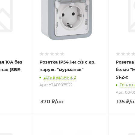
ая 10А без
Розетка IP54 1-м с/з с кр.
Розетка 
(SBE-
наруж. "мурманск"
белая "М
S1-Z-c
Есть в наличии
: 2
Арт.: УТАГ0075122
Есть в 
Арт.: 00-
370
₽
/шт
135
₽
/