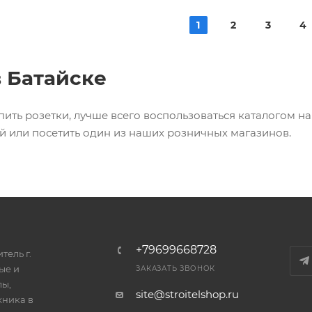
1
2
3
4
в Батайске
упить розетки, лучше всего воспользоваться каталогом 
й или посетить один из наших розничных магазинов.
+79699668728
тель г.
ые и
ЗАКАЗАТЬ ЗВОНОК
лы,
site@stroitelshop.ru
хника в