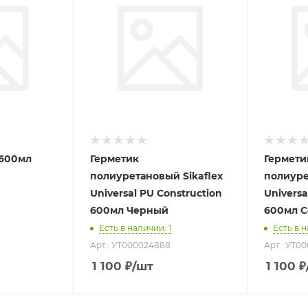
 600мл
Герметик
Гермети
полиуретановый Sikaflex
полиуре
Universal PU Construction
Universa
600мл Черный
600мл С
Есть в наличии
: 1
Есть в 
Арт.: УТ000024888
Арт.: УТ0
1 100
₽
/шт
1 100
₽