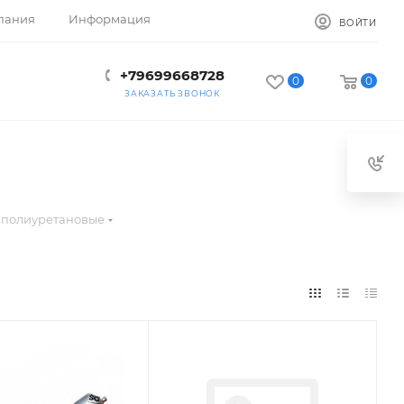
пания
Информация
ВОЙТИ
+79699668728
0
0
ЗАКАЗАТЬ ЗВОНОК
 полиуретановые