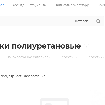
лог
Аренда инструмента
Написать в Whatsapp
Ком
Каталог
ки полиуретановые
7
—
—
—
Лакокрасочные материалы
Герметики
Герметики
 популярности (возрастание)