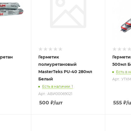
уретан
Герметик
Гермети
полиуретановый
500мл 
MasterTeks PU-40 280мл
Есть в 
Белый
Арт.: УТК
Есть в наличии
: 1
Арт.: АВИ00069021
500
₽
/шт
555
₽
/