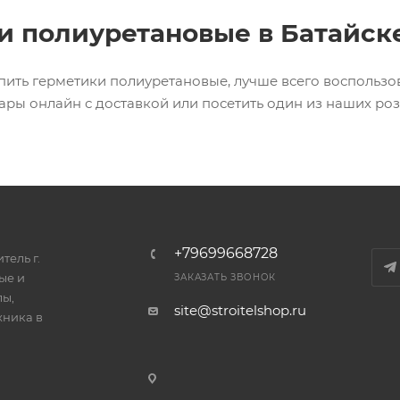
и полиуретановые в Батайск
упить герметики полиуретановые, лучше всего воспользо
ары онлайн с доставкой или посетить один из наших ро
+79699668728
тель г.
ые и
ЗАКАЗАТЬ ЗВОНОК
лы,
site@stroitelshop.ru
хника в