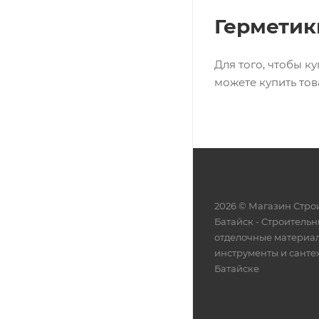
Герметик
Для того, чтобы к
можете купить тов
2026 © Магазин Строи
Батайск - Cтроительн
отделочные материа
инструменты и санте
Батайске