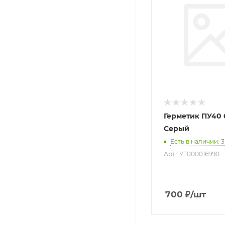
Герметик ПУ40
Серый
Есть в наличии
: 3
Арт.: УТ000016990
700
₽
/шт