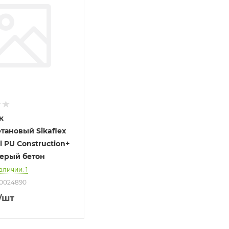
к
тановый Sikaflex
l PU Construction+
ерый бетон
наличии
: 1
00024890
/шт