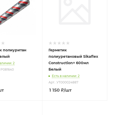
к полиуритан
Герметик
Белый
полиуретановый Sikaflex
Construction+ 600мл
наличии
: 2
Белый
МР081640
Есть в наличии
: 2
Арт.: УТ000024887
шт
1 150
₽
/шт