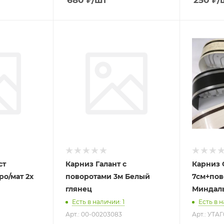
680
₽
/шт
250
₽
/
ст
Карниз Галант с
Карниз 
ро/мат 2х
поворотами 3м Белый
7см+пов
глянец
Миндал
Есть в наличии
: 1
Есть в 
Арт.: 00-00203083
Арт.: УТА