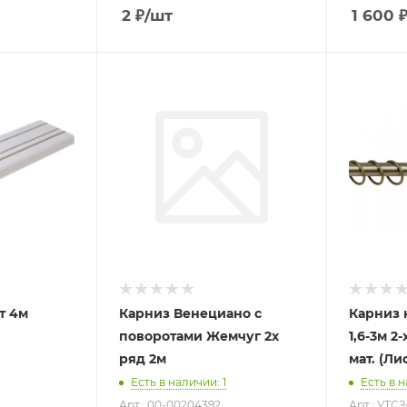
2
₽
/шт
1 600
т 4м
Карниз Венециано с
Карниз 
поворотами Жемчуг 2х
1,6-3м 2
ряд 2м
мат. (Ли
Есть в наличии
: 1
Есть в 
Арт.: 00-00204392
Арт.: УТС