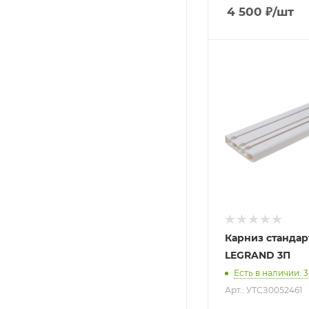
4 500
₽
/шт
Карниз стандар
LEGRAND 3П
Есть в наличии
: 3
Арт.: УТСЗ0052461