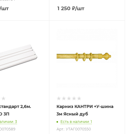
/шт
1 250
₽
/шт
тандарт 2,6м.
Карниз КАНТРИ +У-шина
LEGRAND 3П
3м Ясный дуб
наличии
: 3
Есть в наличии
: 1
Г0070589
Арт.: УТАГ0070550