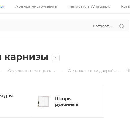
лог
Аренда инструмента
Написать в Whatsapp
Ком
Каталог
 карнизы
71
—
—
—
Отделочные материалы
Отделка окон и дверей
Ш
ы для
Шторы
рулонные