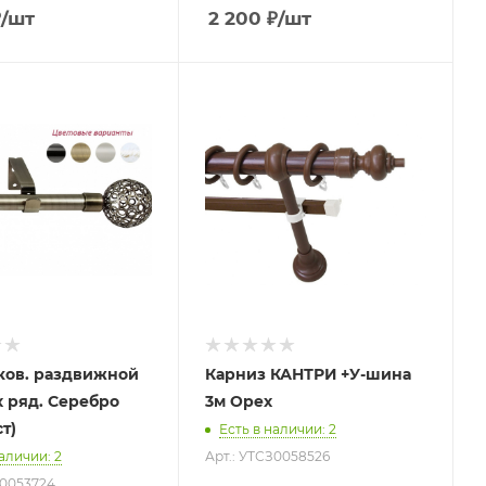
₽
/шт
2 200
₽
/шт
ков. раздвижной
Карниз КАНТРИ +У-шина
-х ряд. Серебро
3м Орех
ст)
Есть в наличии
: 2
наличии
: 2
Арт.: УТСЗ0058526
З0053724