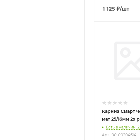
1 125
₽
/шт
Карниз Смарт ч
мат 25/16мм 2х 
Есть в наличии
: 2
Арт.: 00-00204614