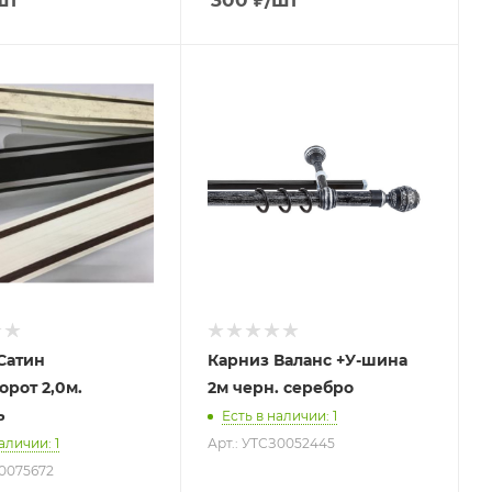
шт
300
₽
/шт
Сатин
Карниз Валанс +У-шина
орот 2,0м.
2м черн. серебро
ь
Есть в наличии
: 1
наличии
: 1
Арт.: УТСЗ0052445
Г0075672