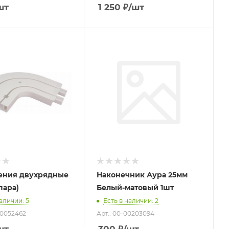
шт
1 250
₽
/шт
ения двухрядные
Наконечник Аура 25мм
(пара)
Белый-матовый 1шт
наличии
: 5
Есть в наличии
: 2
З0052462
Арт.: 00-00203094