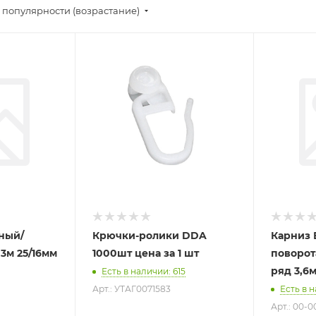
 популярности (возрастание)
ный/
Крючки-ролики DDA
Карниз 
3м 25/16мм
1000шт цена за 1 шт
поворот
ряд 3,6
Есть в наличии
: 615
Арт.: УТАГ0071583
Есть в 
Арт.: 00-