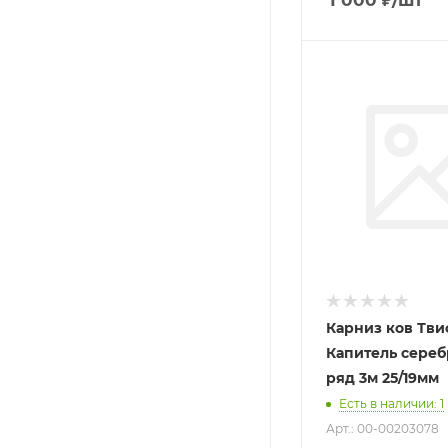
1 000
₽
/шт
Карниз ков Тви
Капитель сереб
ряд 3м 25/19мм
Есть в наличии
: 1
Арт.: 00-00203078