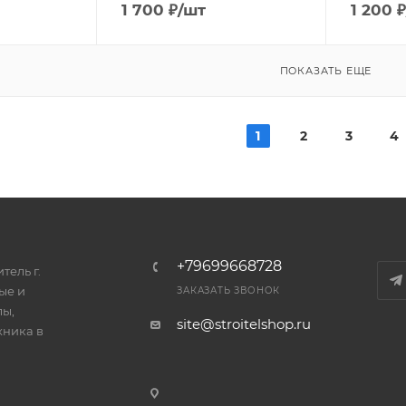
1 700
₽
/шт
1 200
₽
ПОКАЗАТЬ ЕЩЕ
1
2
3
4
+79699668728
тель г.
ые и
ЗАКАЗАТЬ ЗВОНОК
лы,
site@stroitelshop.ru
хника в