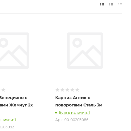
Венециано с
Карниз Антик с
ами Жемчуг 2х
поворотами Сталь 3м
м
Есть в наличии
: 1
наличии
: 1
Арт.: 00-00203086
00203092