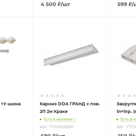
4 500
₽
/шт
599
₽
/
 +У-шина
Карниз DDA ГРАНД с пов.
Закругл
2П 2м Краке
1л+1пр. 
Есть в наличии
: 1
Есть в 
Арт.: УТ000026901
Арт.: УТС