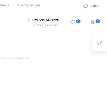
пания
Информация
ВОЙТИ
+79699668728
0
0
ЗАКАЗАТЬ ЗВОНОК
торы и карнизы