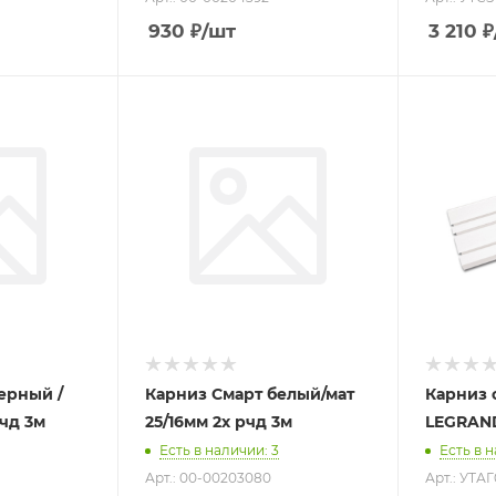
930
₽
/шт
3 210
₽
ерный /
Карниз Смарт белый/мат
Карниз с
рчд 3м
25/16мм 2х рчд 3м
Есть в наличии
: 3
Есть в 
Арт.: 00-00203080
Арт.: УТА