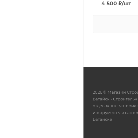
4 500
₽
/шт
2026 © Магазин Строи
Батайск - Cтроительн
отделочные материа
инструменты и санте
Батайске