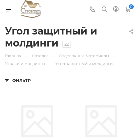
0
Угол защитный и
молдинги
22
—
—
—
Главная
Каталог
Отделочные материалы
—
Уголки и молдинги
Угол защитный и молдинги
ФИЛЬТР