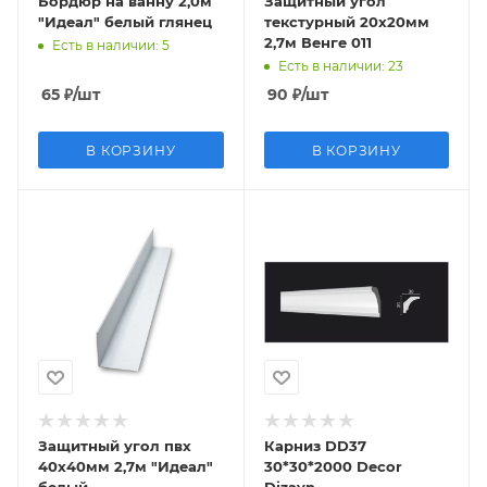
Бордюр на ванну 2,0м
Защитный угол
"Идеал" белый глянец
текстурный 20х20мм
2,7м Венге 011
Есть в наличии
: 5
Есть в наличии
: 23
65
₽
/шт
90
₽
/шт
В КОРЗИНУ
В КОРЗИНУ
Защитный угол пвх
Карниз DD37
40х40мм 2,7м "Идеал"
30*30*2000 Decor