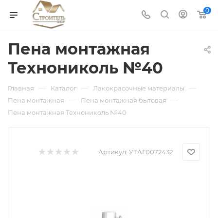
0
Пена монтажная
Технониколь №40
—
—
—
Главная
Каталог
Лакокрасочные материалы
—
—
Пена монтажная
Пена монтажная бытовая
Пена монтажная Технониколь №40
Артикул:
УТАГ0072432