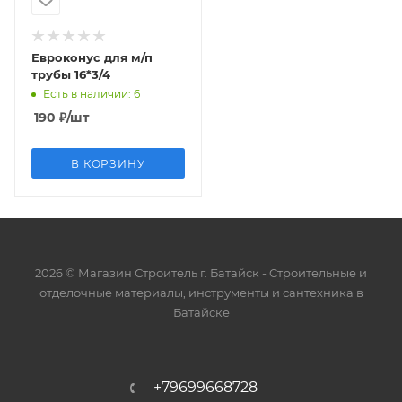
Евроконус для м/п
трубы 16*3/4
Есть в наличии
: 6
190
₽
/шт
В КОРЗИНУ
2026 © Магазин Строитель г. Батайск - Cтроительные и
отделочные материалы, инструменты и сантехника в
Батайске
+79699668728