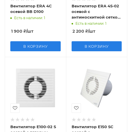
Вентилятор ERA 4C
Вентилятор ERА 4S-02
осевой BB D100
осевой с
антимоскитной сеткой
Есть в наличии
: 1
шнур тяг выкл D100
Есть в наличии
: 1
1 900
₽
/шт
2 200
₽
/шт
В КОРЗИНУ
В КОРЗИНУ
Вентилятор Е100-02 S
Вентилятор Е150 SС