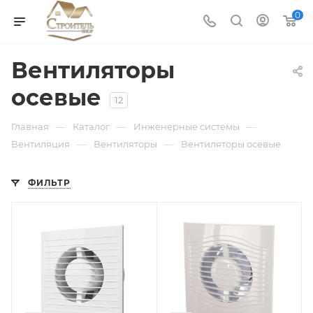
0
Вентиляторы
осевые
12
—
—
—
Главная
Каталог
Инженерные системы
—
—
Вентиляция
Вентиляторы
Вентиляторы осевые
ФИЛЬТР